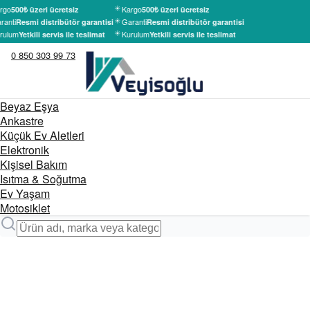
rgo
Kargo
500₺ üzeri ücretsiz
500₺ üzeri ücretsiz
ranti
Garanti
Resmi distribütör garantisi
Resmi distribütör garantisi
rulum
Kurulum
Yetkili servis ile teslimat
Yetkili servis ile teslimat
0 850 303 99 73
Beyaz Eşya
Ankastre
Küçük Ev Aletleri
Elektronik
Kişisel Bakım
Isıtma & Soğutma
Ev Yaşam
Motosiklet