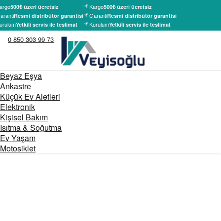
argo
Kargo
500₺ üzeri ücretsiz
500₺ üzeri ücretsiz
aranti
Garanti
Resmi distribütör garantisi
Resmi distribütör garantisi
urulum
Kurulum
Yetkili servis ile teslimat
Yetkili servis ile teslimat
0 850 303 99 73
Beyaz Eşya
Ankastre
Küçük Ev Aletleri
Elektronik
Kişisel Bakım
Isıtma & Soğutma
Ev Yaşam
Motosiklet