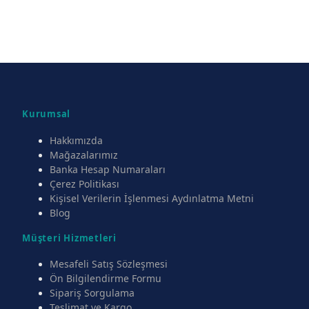
Kurumsal
Hakkımızda
Mağazalarımız
Banka Hesap Numaraları
Çerez Politikası
Kişisel Verilerin İşlenmesi Aydınlatma Metni
Blog
Müşteri Hizmetleri
Mesafeli Satış Sözleşmesi
Ön Bilgilendirme Formu
Sipariş Sorgulama
Teslimat ve Kargo