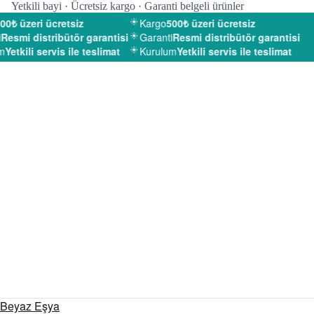
Yetkili bayi · Ücretsiz kargo · Garanti belgeli ürünler
0₺ üzeri ücretsiz
Kargo
500₺ üzeri ücretsiz
Resmi distribütör garantisi
Garanti
Resmi distribütör garantisi
m
Yetkili servis ile teslimat
Kurulum
Yetkili servis ile teslimat
Beyaz Eşya