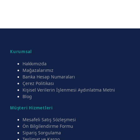
Kurumsal
Hakkımızda
Mağazalarımız
Banka Hesap Numaraları
Çerez Politikası
Kişisel Verilerin İşlenmesi Aydınlatma Metni
Blog
Müşteri Hizmetleri
Mesafeli Satış Sözleşmesi
Ön Bilgilendirme Formu
Sipariş Sorgulama
Teslimat ve Kargo