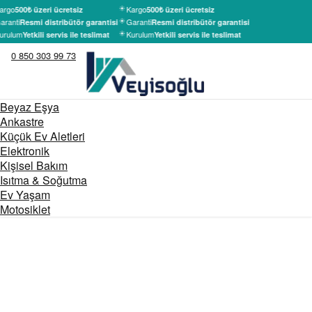
argo
Kargo
500₺ üzeri ücretsiz
500₺ üzeri ücretsiz
aranti
Garanti
Resmi distribütör garantisi
Resmi distribütör garantisi
urulum
Kurulum
Yetkili servis ile teslimat
Yetkili servis ile teslimat
0 850 303 99 73
Beyaz Eşya
Ankastre
Küçük Ev Aletleri
Elektronik
Kişisel Bakım
Isıtma & Soğutma
Ev Yaşam
Motosiklet