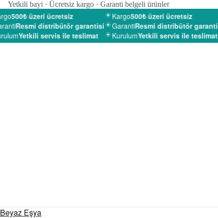
Yetkili bayi · Ücretsiz kargo · Garanti belgeli ürünler
rgo
500₺ üzeri ücretsiz
Kargo
500₺ üzeri ücretsiz
anti
Resmi distribütör garantisi
Garanti
Resmi distribütör garantis
rulum
Yetkili servis ile teslimat
Kurulum
Yetkili servis ile teslimat
Beyaz Eşya