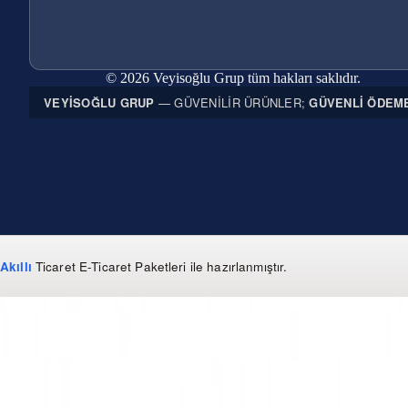
© 2026 Veyisoğlu Grup tüm hakları saklıdır.
VEYISOĞLU GRUP
— GÜVENILIR ÜRÜNLER;
GÜVENLI ÖDEM
Akıllı
Ticaret
E-Ticaret Paketleri
ile hazırlanmıştır.
WhatsApp
0 850 303 99 73