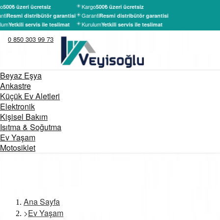
o
Kargo
500₺ üzeri ücretsiz
500₺ üzeri ücretsiz
nti
Garanti
Resmi distribütör garantisi
Resmi distribütör garantisi
lum
Kurulum
Yetkili servis ile teslimat
Yetkili servis ile teslimat
0 850 303 99 73
Beyaz Eşya
Ankastre
Küçük Ev Aletleri
Elektronik
Kişisel Bakım
Isıtma & Soğutma
Ev Yaşam
Motosiklet
Ana Sayfa
>
Ev Yaşam