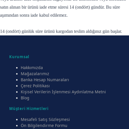
satın alınan bir ürünü iade etme süresi 14 (ondört) gündür. Bu süre
aşımından sonra iade kabul edilemez.
14 (ondört) günlük süre ürünü kargodan teslim aldığınız gün başlar.
Kurumsal
Hakkımızda
Mağazalarımız
Banka Hesap Numaraları
Çerez Politikası
Kişisel Verilerin İşlenmesi Aydınlatma Metni
Blog
Müşteri Hizmetleri
Mesafeli Satış Sözleşmesi
Ön Bilgilendirme Formu