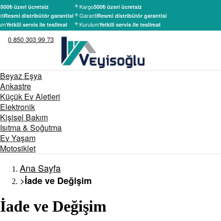
Kargo
500₺ üzeri ücretsiz
500₺ üzeri ücretsiz
ti
Garanti
Resmi distribütör garantisi
Resmi distribütör garantisi
um
Kurulum
Yetkili servis ile teslimat
Yetkili servis ile teslimat
0 850 303 99 73
Beyaz Eşya
Ankastre
Küçük Ev Aletleri
Elektronik
Kişisel Bakım
Isıtma & Soğutma
Ev Yaşam
Motosiklet
Ana Sayfa
>
İade ve Değişim
İade ve Değişim