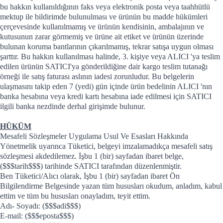
bu hakkın kullanıldığının faks veya elektronik posta veya taahhütlü
mektup ile bildirimde bulunulması ve ürünün bu madde hükümleri
çerçevesinde kullanılmamış ve ürünün kendisinin, ambalajının ve
kutusunun zarar görmemiş ve ürüne ait etiket ve ürünün üzerinde
bulunan koruma bantlarının çıkarılmamış, tekrar satışa uygun olması
şarttır. Bu hakkın kullanılması halinde, 3. kişiye veya ALICI 'ya teslim
edilen ürünün SATICI'ya gönderildiğine dair kargo teslim tutanağı
örneği ile satış faturası aslının iadesi zorunludur. Bu belgelerin
ulaşmasını takip eden 7 (yedi) gün içinde ürün bedelinin ALICI 'nın
banka hesabına veya kredi kartı hesabına iade edilmesi için SATICI
ilgili banka nezdinde derhal girişimde bulunur.
HÜKÜM
Mesafeli Sözleşmeler Uygulama Usul Ve Esasları Hakkında
Yönetmelik uyarınca Tüketici, belgeyi imzalamadıkça mesafeli satış
sözleşmesi akdedilemez. İşbu 1 (bir) sayfadan ibaret belge,
($$$tarih$$$) tarihinde SATICI tarafından düzenlenmiştir.
Ben Tüketici/Alıcı olarak, İşbu 1 (bir) sayfadan ibaret Ön
Bilgilendirme Belgesinde yazan tüm hususları okudum, anladım, kabul
ettim ve tüm bu hususları onayladım, teyit ettim.
Adı- Soyadı: ($$$adi$$$)
E-mail: ($$$eposta$$$)