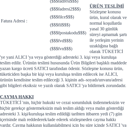
($$$fadresi$$$)
ÜRÜN TESLİMİ
($$$fadresi2$$$)
Sözleşme konusu
($$$filce$$$)
ürün, kural olarak ve
Fatura Adresi :
normal koşullarda
($$$fil$$$)
yasal 30 günlük
($$$fpostakodu$$$)
süreyi aşmamak şartı
ile yerleşim yerinin
($$$fvd$$$)
uzaklığına bağlı
($$$fvn$$$)
olarak TÜKETİCİ
'ye yani ALICI 'ya veya gösterdiği adresteki 3. kişi veya kuruluşa
teslim edilir. Ürünün teslimi hususunda Ürün Bilgileri başlıklı maddede
yazan kargo ücreti SATICI tarafından ödenir. Sözleşme konusu ürün,
tüketiciden başka bir kişi veya kuruluşa teslim edilecek ise ALICI,
ürünün kendisine teslim edileceği 3. kişinin adı–soyadı/unvanı/adresi
gibi bilgileri eksiksiz ve yazılı olarak SATICI 'ya bildirmek zorundadır.
CAYMA HAKKI
TÜKETİCİ 'nin, hiçbir hukuki ve cezai sorumluluk üstlenmeksizin ve
hiçbir gerekçe göstermeksizin malı teslim aldığı veya malın gösterdiği
adresteki 3. kişi/kuruluşa teslim edildiği tarihten itibaren yedi (7) gün
içerisinde malı reddederek/iade ederek sözleşmeden cayma hakkı
vardır. Cayma hakkının kullanılabilmesi için bu süre içinde SATICI 'ya