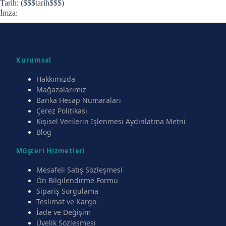
Tarih: ($$$tarih$$$)
İmza:
Kurumsal
Hakkımızda
Mağazalarımız
Banka Hesap Numaraları
Çerez Politikası
Kişisel Verilerin İşlenmesi Aydınlatma Metni
Blog
Müşteri Hizmetleri
Mesafeli Satış Sözleşmesi
Ön Bilgilendirme Formu
Sipariş Sorgulama
Teslimat ve Kargo
İade ve Değişim
Üyelik Sözleşmesi