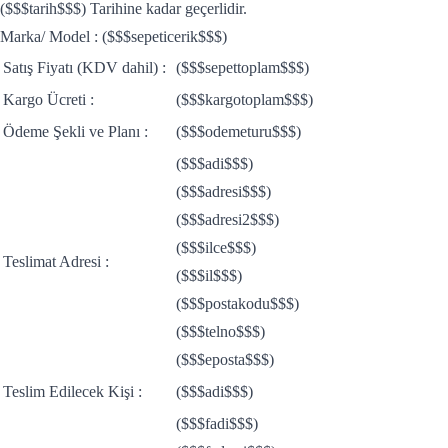
($$$tarih$$$) Tarihine kadar geçerlidir.
Marka/ Model : ($$$sepeticerik$$$)
Satış Fiyatı (KDV dahil) :
($$$sepettoplam$$$)
Kargo Ücreti :
($$$kargotoplam$$$)
Ödeme Şekli ve Planı :
($$$odemeturu$$$)
($$$adi$$$)
($$$adresi$$$)
($$$adresi2$$$)
($$$ilce$$$)
Teslimat Adresi :
($$$il$$$)
($$$postakodu$$$)
($$$telno$$$)
($$$eposta$$$)
Teslim Edilecek Kişi :
($$$adi$$$)
($$$fadi$$$)