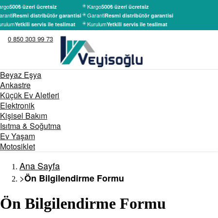
rgo
Kargo
500₺ üzeri ücretsiz
500₺ üzeri ücretsiz
ranti
Garanti
Resmi distribütör garantisi
Resmi distribütör garantisi
rulum
Kurulum
Yetkili servis ile teslimat
Yetkili servis ile teslimat
0 850 303 99 73
Beyaz Eşya
Ankastre
Küçük Ev Aletleri
Elektronik
Kişisel Bakım
Isıtma & Soğutma
Ev Yaşam
Motosiklet
Ana Sayfa
>
Ön Bilgilendirme Formu
Ön Bilgilendirme Formu