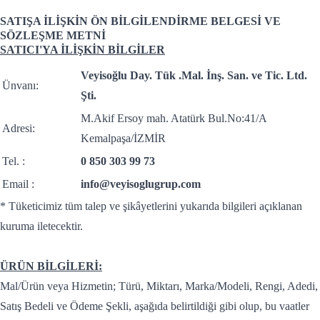
SATIŞA İLİŞKİN ÖN BİLGİLENDİRME BELGESİ VE
SÖZLEŞME METNİ
SATICI'YA İLİŞKİN BİLGİLER
Veyisoğlu Day. Tük .Mal. İnş. San. ve Tic. Ltd.
Ünvanı:
Şti.
M.Akif Ersoy mah. Atatürk Bul.No:41/A
Adresi:
Kemalpaşa/İZMİR
Tel. :
0 850 303 99 73
Email :
info@veyisoglugrup.com
* Tüketicimiz tüm talep ve şikâyetlerini yukarıda bilgileri açıklanan
kuruma iletecektir.
ÜRÜN BİLGİLERİ:
Mal/Ürün veya Hizmetin; Türü, Miktarı, Marka/Modeli, Rengi, Adedi,
Satış Bedeli ve Ödeme Şekli, aşağıda belirtildiği gibi olup, bu vaatler