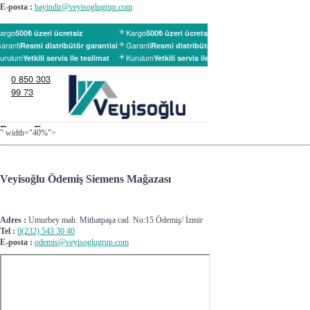
E-posta :
bayindir@veyisoglugrup.com
" width="40%">
Veyisoğlu Ödemiş Siemens Mağazası
Adres :
Umurbey mah. Mithatpaşa cad. No:15 Ödemiş/ İzmir
Tel :
0(232) 543 30 40
E-posta :
odemis@veyisoglugrup.com