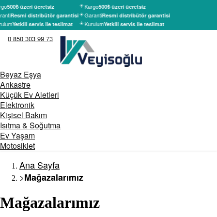
rgo
Kargo
500₺ üzeri ücretsiz
500₺ üzeri ücretsiz
anti
Garanti
Resmi distribütör garantisi
Resmi distribütör garantisi
rulum
Kurulum
Yetkili servis ile teslimat
Yetkili servis ile teslimat
0 850 303 99 73
Beyaz Eşya
Ankastre
Küçük Ev Aletleri
Elektronik
Kişisel Bakım
Isıtma & Soğutma
Ev Yaşam
Motosiklet
Ana Sayfa
>
Mağazalarımız
Mağazalarımız