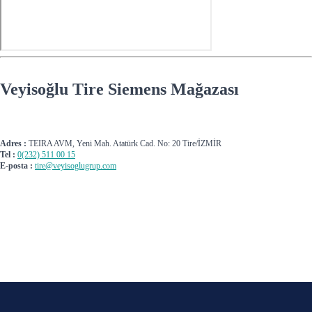
Veyisoğlu Tire Siemens Mağazası
Adres :
TEIRA AVM, Yeni Mah. Atatürk Cad. No: 20 Tire/İZMİR
Tel :
0(232) 511 00 15
E-posta :
tire@veyisoglugrup.com