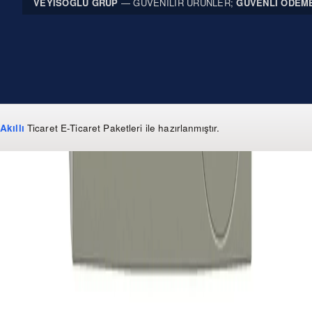
VEYISOĞLU GRUP
— GÜVENILIR ÜRÜNLER;
GÜVENLI ÖDEM
Akıllı
Ticaret
E-Ticaret Paketleri
ile hazırlanmıştır.
WhatsApp
0 850 303 99 73