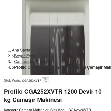
Ana Sayfa
>
Beyaz Eşya
>
Çamaşır Makineleri
>
Profilo CGA252XVTR 1200 Devir 10 kg Çamaşır Mak
Stok Kodu
:
CGA252XVTR
Profilo
CGA252XVTR 1200 Devir 10
kg Çamaşır Makinesi
Kategori: Çamaşır Makineleri Stok Kodu: CGA252XVTR