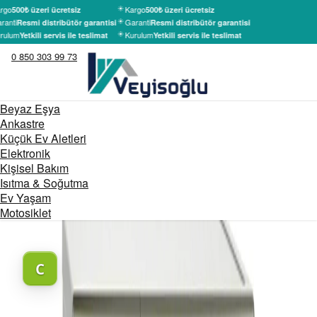
rgo
Kargo
500₺ üzeri ücretsiz
500₺ üzeri ücretsiz
ranti
Garanti
Resmi distribütör garantisi
Resmi distribütör garantisi
rulum
Kurulum
Yetkili servis ile teslimat
Yetkili servis ile teslimat
0 850 303 99 73
Beyaz Eşya
Ankastre
Küçük Ev Aletleri
Elektronik
Kişisel Bakım
Isıtma & Soğutma
Ev Yaşam
Motosiklet
C