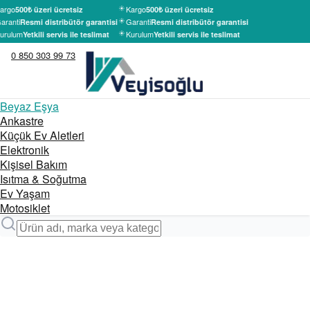
argo
Kargo
500₺ üzeri ücretsiz
500₺ üzeri ücretsiz
aranti
Garanti
Resmi distribütör garantisi
Resmi distribütör garantisi
urulum
Kurulum
Yetkili servis ile teslimat
Yetkili servis ile teslimat
0 850 303 99 73
Beyaz Eşya
Ankastre
Küçük Ev Aletleri
Elektronik
Kişisel Bakım
Isıtma & Soğutma
Ev Yaşam
Motosiklet