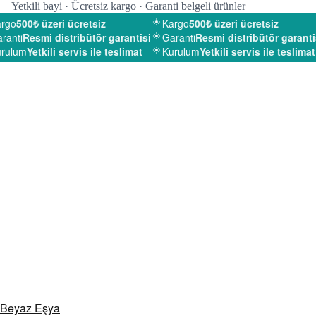
Yetkili bayi · Ücretsiz kargo · Garanti belgeli ürünler
rgo
500₺ üzeri ücretsiz
Kargo
500₺ üzeri ücretsiz
anti
Resmi distribütör garantisi
Garanti
Resmi distribütör garantis
rulum
Yetkili servis ile teslimat
Kurulum
Yetkili servis ile teslimat
Beyaz Eşya