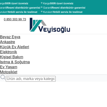
argo
Kargo
500₺ üzeri ücretsiz
500₺ üzeri ücretsiz
aranti
Garanti
Resmi distribütör garantisi
Resmi distribütör garantisi
urulum
Kurulum
Yetkili servis ile teslimat
Yetkili servis ile teslimat
0 850 303 99 73
Beyaz Eşya
Ankastre
Küçük Ev Aletleri
Elektronik
Kişisel Bakım
Isıtma & Soğutma
Ev Yaşam
Motosiklet