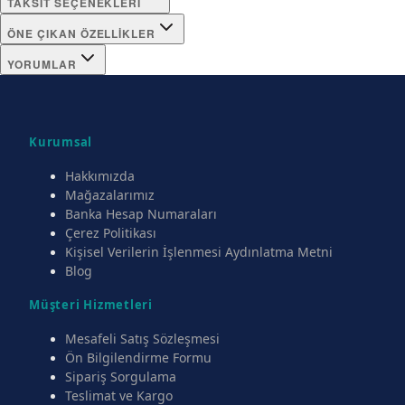
TAKSIT SEÇENEKLERI
ÖNE ÇIKAN ÖZELLIKLER
YORUMLAR
Kurumsal
Hakkımızda
Mağazalarımız
Banka Hesap Numaraları
Çerez Politikası
Kişisel Verilerin İşlenmesi Aydınlatma Metni
Blog
Müşteri Hizmetleri
Mesafeli Satış Sözleşmesi
Ön Bilgilendirme Formu
Sipariş Sorgulama
Teslimat ve Kargo