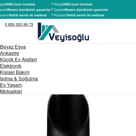
rgo
Kargo
500₺ üzeri ücretsiz
500₺ üzeri ücretsiz
ranti
Garanti
Resmi distribütör garantisi
Resmi distribütör garantisi
rulum
Kurulum
Yetkili servis ile teslimat
Yetkili servis ile teslimat
0 850 303 99 73
Beyaz Eşya
Ankastre
Küçük Ev Aletleri
Elektronik
Kişisel Bakım
Isıtma & Soğutma
Ev Yaşam
Motosiklet