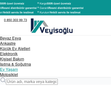
Kargo
500₺ üzeri ücretsiz
500₺ üzeri ücretsiz
ti
Garanti
Resmi distribütör garantisi
Resmi distribütör garantisi
um
Kurulum
Yetkili servis ile teslimat
Yetkili servis ile teslimat
0 850 303 99 73
Beyaz Eşya
Ankastre
Küçük Ev Aletleri
Elektronik
Kişisel Bakım
Isıtma & Soğutma
Ev Yaşam
Motosiklet