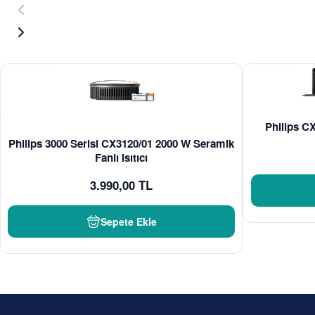
Philips CX
Philips 3000 Serisi CX3120/01 2000 W Seramik
Fanlı Isıtıcı
3.990,00 TL
Sepete Ekle