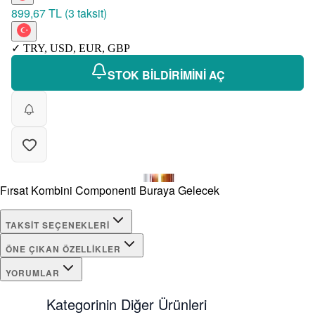
899,67 TL
(
3 taksit
)
✓
TRY
,
USD
,
EUR
,
GBP
STOK BİLDİRİMİNİ AÇ
Fırsat Kombini Componenti Buraya Gelecek
TAKSIT SEÇENEKLERI
ÖNE ÇIKAN ÖZELLIKLER
YORUMLAR
Kategorinin Diğer Ürünleri