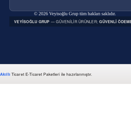
© 2026 Veyisoğlu Grup tüm hakları saklıdır.
VEYISOĞLU GRUP
— GÜVENILIR ÜRÜNLER;
GÜVENLI ÖDEM
Akıllı
Ticaret
E-Ticaret Paketleri
ile hazırlanmıştır.
WhatsApp
0 850 303 99 73