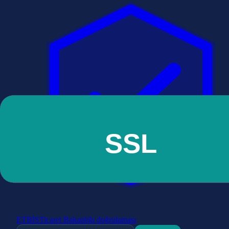
ETBİS
Ticaret Bakanlığı doğrulaması