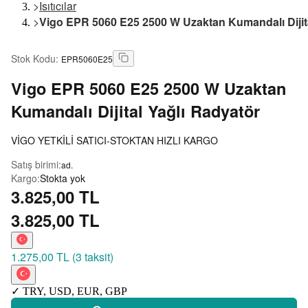
>
Isıtıcılar
>
Vigo EPR 5060 E25 2500 W Uzaktan Kumandalı Dijita
Stok Kodu
:
EPR5060E25
Vigo
EPR 5060 E25 2500 W Uzaktan
Kumandalı Dijital Yağlı Radyatör
VİGO YETKİLİ SATICI-STOKTAN HIZLI KARGO
Satış birimi
:
ad.
Kargo
:
Stokta yok
3.825,00 TL
3.825,00 TL
1.275,00 TL
(
3 taksit
)
✓
TRY
,
USD
,
EUR
,
GBP