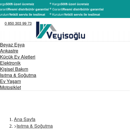
argo
Kargo
500₺ üzeri ücretsiz
500₺ üzeri ücretsiz
ranti
Garanti
Resmi distribütör garantisi
Resmi distribütör garantisi
urulum
Kurulum
Yetkili servis ile teslimat
Yetkili servis ile teslimat
0 850 303 99 73
Beyaz Eşya
Ankastre
Küçük Ev Aletleri
Elektronik
Kişisel Bakım
Isıtma & Soğutma
Ev Yaşam
Motosiklet
Ana Sayfa
>
Isıtma & Soğutma