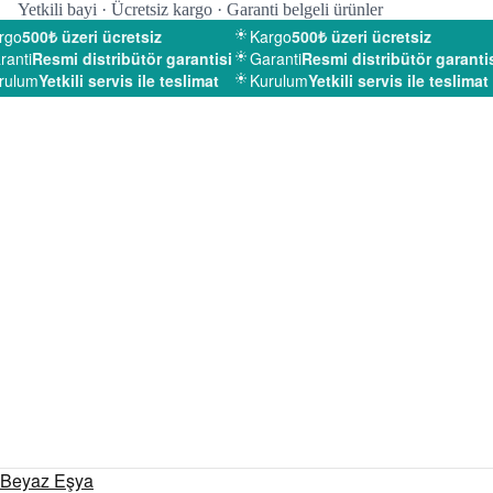
Yetkili bayi · Ücretsiz kargo · Garanti belgeli ürünler
go
500₺ üzeri ücretsiz
Kargo
500₺ üzeri ücretsiz
nti
Resmi distribütör garantisi
Garanti
Resmi distribütör garantisi
ulum
Yetkili servis ile teslimat
Kurulum
Yetkili servis ile teslimat
Beyaz Eşya