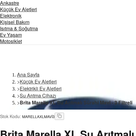
Ankastre
Küçük Ev Aletleri
Elektronik
Kişisel Bakım
Isıtma & Soğutma
Ev Yaşam
Motosiklet
Ana Sayfa
>
Küçük Ev Aletleri
>
Elektrikli Ev Aletleri
>
Su Arıtma Cihazı
>
Brita Marella XL Su Arıtmalı Sürahi Mavi - 3 Filtreli
Stok Kodu
:
MARELLAXLMAVİ3
Brita
Marella XL Su Arıtmalı S