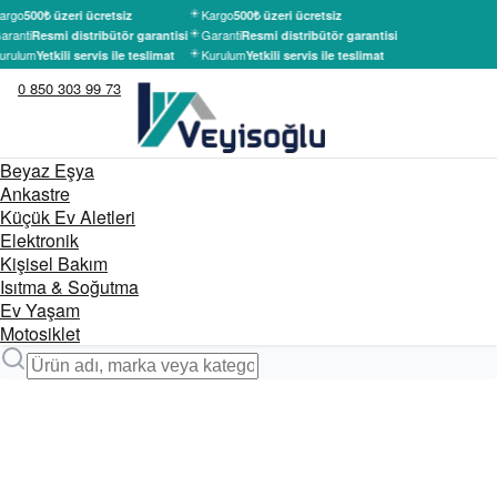
argo
Kargo
500₺ üzeri ücretsiz
500₺ üzeri ücretsiz
aranti
Garanti
Resmi distribütör garantisi
Resmi distribütör garantisi
urulum
Kurulum
Yetkili servis ile teslimat
Yetkili servis ile teslimat
0 850 303 99 73
Beyaz Eşya
Ankastre
Küçük Ev Aletleri
Elektronik
Kişisel Bakım
Isıtma & Soğutma
Ev Yaşam
Motosiklet