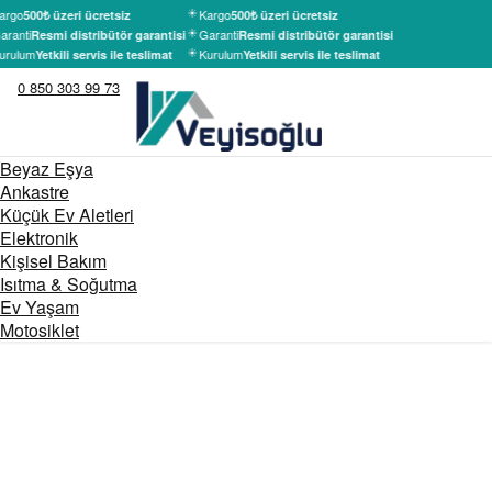
argo
Kargo
500₺ üzeri ücretsiz
500₺ üzeri ücretsiz
aranti
Garanti
Resmi distribütör garantisi
Resmi distribütör garantisi
urulum
Kurulum
Yetkili servis ile teslimat
Yetkili servis ile teslimat
0 850 303 99 73
Beyaz Eşya
Ankastre
Küçük Ev Aletleri
Elektronik
Kişisel Bakım
Isıtma & Soğutma
Ev Yaşam
Motosiklet