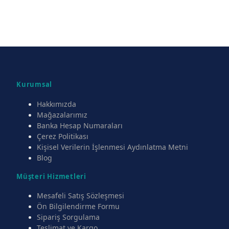
Kurumsal
Hakkımızda
Mağazalarımız
Banka Hesap Numaraları
Çerez Politikası
Kişisel Verilerin İşlenmesi Aydınlatma Metni
Blog
Müşteri Hizmetleri
Mesafeli Satış Sözleşmesi
Ön Bilgilendirme Formu
Sipariş Sorgulama
Teslimat ve Kargo