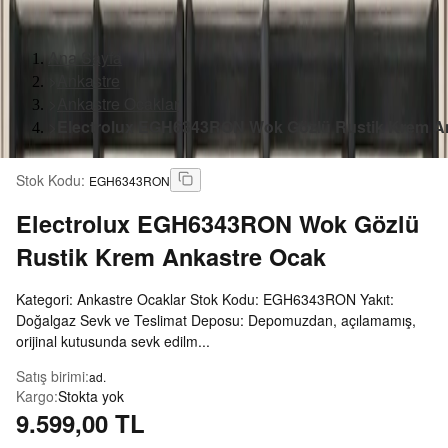
Ana Sayfa
>
Ankastre
>
Ankastre Ocaklar
>
Electrolux EGH6343RON Wok Gözlü Rustik Krem A
Stok Kodu
:
EGH6343RON
Electrolux
EGH6343RON Wok Gözlü
Rustik Krem Ankastre Ocak
Kategori: Ankastre Ocaklar Stok Kodu: EGH6343RON Yakıt:
Doğalgaz Sevk ve Teslimat Deposu: Depomuzdan, açılamamış,
orijinal kutusunda sevk edilm...
Satış birimi
:
ad.
Kargo
:
Stokta yok
9.599,00 TL