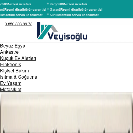
o
Kargo
500₺ üzeri ücretsiz
500₺ üzeri ücretsiz
nti
Garanti
Resmi distribütör garantisi
Resmi distribütör garantisi
lum
Kurulum
Yetkili servis ile teslimat
Yetkili servis ile teslimat
0 850 303 99 73
Beyaz Eşya
Ankastre
Küçük Ev Aletleri
Elektronik
Kişisel Bakım
Isıtma & Soğutma
Ev Yaşam
Motosiklet