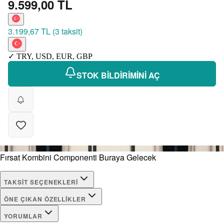
9.599,00 TL
3.199,67 TL
(
3 taksit
)
✓
TRY
,
USD
,
EUR
,
GBP
STOK BİLDİRİMİNİ AÇ
Fırsat Kombini Componenti Buraya Gelecek
TAKSIT SEÇENEKLERI
ÖNE ÇIKAN ÖZELLIKLER
YORUMLAR