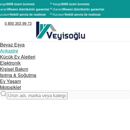
argo
Kargo
500₺ üzeri ücretsiz
500₺ üzeri ücretsiz
aranti
Garanti
Resmi distribütör garantisi
Resmi distribütör garantisi
urulum
Kurulum
Yetkili servis ile teslimat
Yetkili servis ile teslimat
0 850 303 99 73
Beyaz Eşya
Ankastre
Küçük Ev Aletleri
Elektronik
Kişisel Bakım
Isıtma & Soğutma
Ev Yaşam
Motosiklet