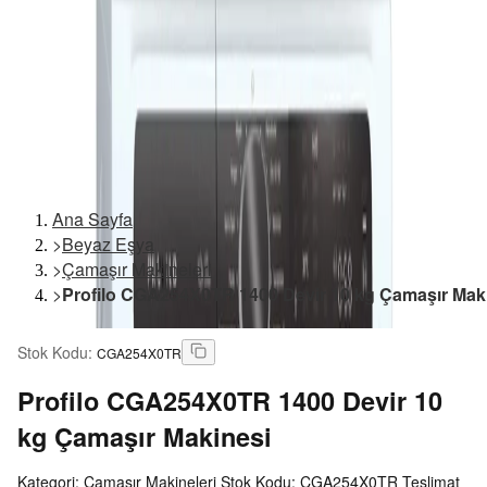
Ana Sayfa
>
Beyaz Eşya
>
Çamaşır Makineleri
>
Profilo CGA254X0TR 1400 Devir 10 kg Çamaşır Mak
Stok Kodu
:
CGA254X0TR
Profilo
CGA254X0TR 1400 Devir 10
kg Çamaşır Makinesi
Kategori: Çamaşır Makineleri Stok Kodu: CGA254X0TR Teslimat