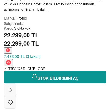
ve Sevk Deposu: Horoz Lojistik, Profilo Bölge deposundan,
açılmamış, orijinal ambalajl...
Marka
:
Profilo
Satış birimi
:
0
Kargo
:
Stokta yok
22.299,00 TL
22.299,00 TL
7.433,00 TL
(
3 taksit
)
✓
TRY
,
USD
,
EUR
,
GBP
STOK BİLDİRİMİNİ AÇ