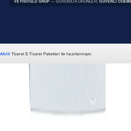
VEYISOĞLU GRUP
— GÜVENILIR ÜRÜNLER;
GÜVENLI ÖDEM
Akıllı
Ticaret
E-Ticaret Paketleri
ile hazırlanmıştır.
WhatsApp
0 850 303 99 73