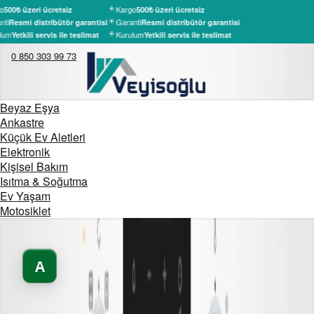
o
Kargo
500₺ üzeri ücretsiz
500₺ üzeri ücretsiz
ti
Garanti
Resmi distribütör garantisi
Resmi distribütör garantisi
lum
Kurulum
Yetkili servis ile teslimat
Yetkili servis ile teslimat
0 850 303 99 73
Beyaz Eşya
Ankastre
Küçük Ev Aletleri
Elektronik
Kişisel Bakım
Isıtma & Soğutma
Ev Yaşam
Motosiklet
A