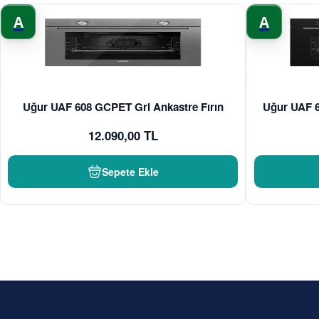
A
A
Uğur UAF 608 GCPET Gri Ankastre Fırın
Uğur UAF 6
12.090,00 TL
Sepete Ekle