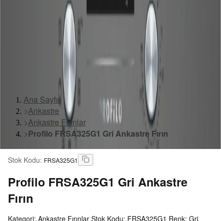
Ana Sayfa
>
Ankastre
>
Ankastre Fırınlar
>
Profilo FRSA325G1 Gri Ankastre Fırın
Stok Kodu
:
FRSA325G1
Profilo
FRSA325G1 Gri Ankastre
Fırın
Kategori: Ankastre Fırınlar Stok Kodu: FRSA325G1 Renk: Gri