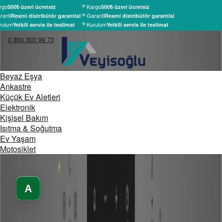
rgo
Kargo
500₺ üzeri ücretsiz
500₺ üzeri ücretsiz
anti
Garanti
Resmi distribütör garantisi
Resmi distribütör garantisi
rulum
Kurulum
Yetkili servis ile teslimat
Yetkili servis ile teslimat
0 850 303 99 73
Beyaz Eşya
Ankastre
Küçük Ev Aletleri
Elektronik
Kişisel Bakım
Isıtma & Soğutma
Ev Yaşam
Motosiklet
A