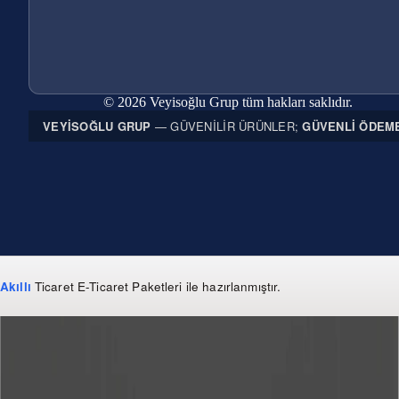
© 2026 Veyisoğlu Grup tüm hakları saklıdır.
VEYISOĞLU GRUP
— GÜVENILIR ÜRÜNLER;
GÜVENLI ÖDEM
Akıllı
Ticaret
E-Ticaret Paketleri
ile hazırlanmıştır.
WhatsApp
0 850 303 99 73