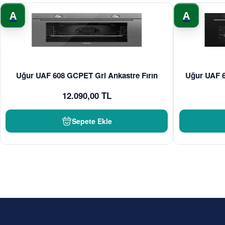
A
A
Uğur UAF 608 GCPET Gri Ankastre Fırın
Uğur UAF 6
12.090,00 TL
Sepete Ekle