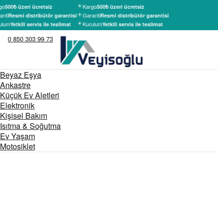
go
Kargo
500₺ üzeri ücretsiz
500₺ üzeri ücretsiz
nti
Garanti
Resmi distribütör garantisi
Resmi distribütör garantisi
ulum
Kurulum
Yetkili servis ile teslimat
Yetkili servis ile teslimat
0 850 303 99 73
Beyaz Eşya
Ankastre
Küçük Ev Aletleri
Elektronik
Kişisel Bakım
Isıtma & Soğutma
Ev Yaşam
Motosiklet