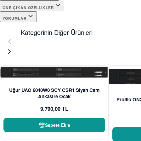
ÖNE ÇIKAN ÖZELLIKLER
YORUMLAR
Kategorinin Diğer Ürünleri
Uğur UAO 6040W0 SCY CSR1 Siyah Cam
Ankastre Ocak
Profilo O
9.790,00 TL
Sepete Ekle