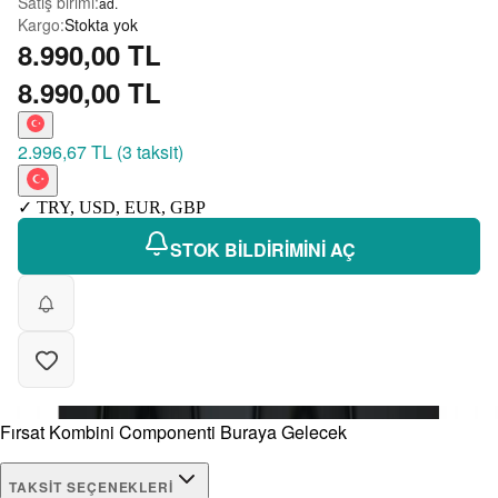
Satış birimi
:
ad.
Kargo
:
Stokta yok
8.990,00 TL
8.990,00 TL
2.996,67 TL
(
3 taksit
)
✓
TRY
,
USD
,
EUR
,
GBP
STOK BİLDİRİMİNİ AÇ
Fırsat Kombini Componenti Buraya Gelecek
TAKSIT SEÇENEKLERI