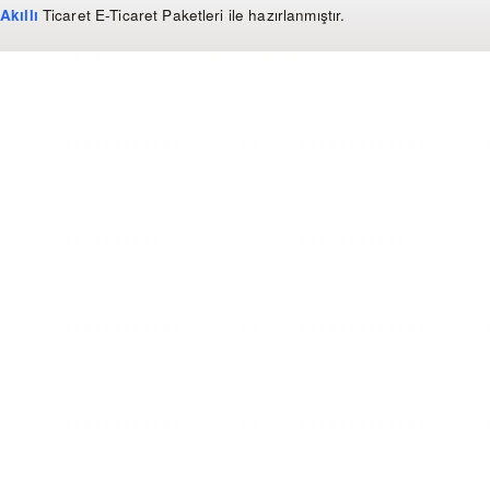
Akıllı
Ticaret
E-Ticaret Paketleri
ile hazırlanmıştır.
WhatsApp
0 850 303 99 73