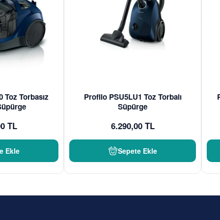
0 Toz Torbasız
Profilo PSU5LU1 Toz Torbalı
 Süpürge
Süpürge
00 TL
6.290,00 TL
e Ekle
Sepete Ekle