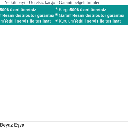
Yetkili bayi · Ücretsiz kargo · Garanti belgeli ürünler
00₺ üzeri ücretsiz
Kargo
500₺ üzeri ücretsiz
Resmi distribütör garantisi
Garanti
Resmi distribütör garantisi
m
Yetkili servis ile teslimat
Kurulum
Yetkili servis ile teslimat
Beyaz Eşya