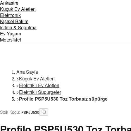
Ankastre
Küçük Ev Aletleri
Elektronik
Kişisel Bakım
Isıtma & Soğutma
Ev Yaşam
Motosiklet
Ana Sayfa
>
Küçük Ev Aletleri
>
Elektrikli Ev Aletleri
>
Elektrikli Süpürgeler
>
Profilo PSP5U530 Toz Torbasız süpürge
Stok Kodu
:
PSP5U530
Profilo
PSP5U530 Toz Torba