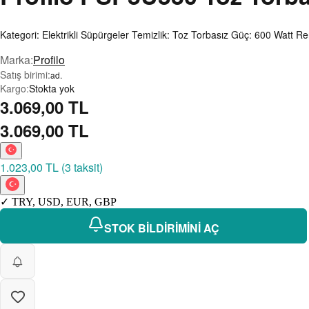
Kategori: Elektrikli Süpürgeler Temizlik: Toz Torbasız Güç: 600 Watt Ren
Marka
:
Profilo
Satış birimi
:
ad.
Kargo
:
Stokta yok
3.069,00 TL
3.069,00 TL
1.023,00 TL
(
3 taksit
)
✓
TRY
,
USD
,
EUR
,
GBP
STOK BİLDİRİMİNİ AÇ