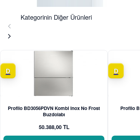
Kategorinin Diğer Ürünleri
Teslimat
Teslimat
Sadece İZMİR
Sadece İZMİR
D
D
Profilo BD3056PDVN Kombi Inox No Frost
Profilo
Buzdolabı
50.388,00 TL