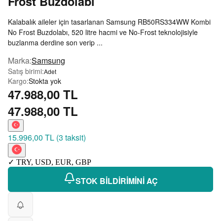
Frost Buzdolabı
Kalabalık aileler için tasarlanan Samsung RB50RS334WW Kombi
No Frost Buzdolabı, 520 litre hacmi ve No-Frost teknolojisiyle
buzlanma derdine son verip ...
Marka
:
Samsung
Satış birimi
:
Adet
Kargo
:
Stokta yok
47.988,00 TL
47.988,00 TL
15.996,00 TL
(
3 taksit
)
✓
TRY
,
USD
,
EUR
,
GBP
STOK BİLDİRİMİNİ AÇ