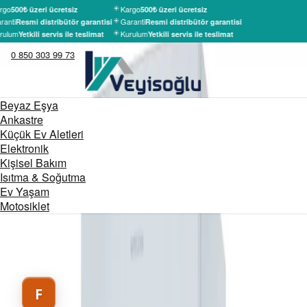
rgo
Kargo
500₺ üzeri ücretsiz
500₺ üzeri ücretsiz
ranti
Garanti
Resmi distribütör garantisi
Resmi distribütör garantisi
rulum
Kurulum
Yetkili servis ile teslimat
Yetkili servis ile teslimat
0 850 303 99 73
Beyaz Eşya
Ankastre
Küçük Ev Aletleri
Elektronik
Kişisel Bakım
Isıtma & Soğutma
Ev Yaşam
Motosiklet
Teslimat
Sadece İZMİR
F