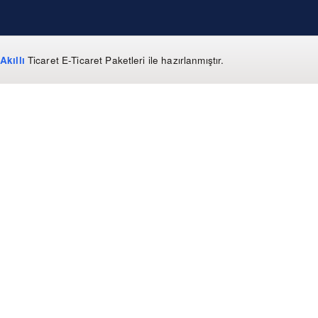
Akıllı
Ticaret
E-Ticaret Paketleri
ile hazırlanmıştır.
WhatsApp
0 850 303 99 73