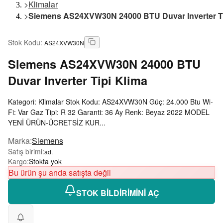
>
Klimalar
>
Siemens AS24XVW30N 24000 BTU Duvar Inverter Ti
Stok Kodu
:
AS24XVW30N
Siemens
AS24XVW30N 24000 BTU
Duvar Inverter Tipi Klima
Kategori: Klimalar Stok Kodu: AS24XVW30N Güç: 24.000 Btu Wi-
Fi: Var Gaz Tipi: R 32 Garanti: 36 Ay Renk: Beyaz 2022 MODEL
YENİ ÜRÜN-ÜCRETSİZ KUR...
Marka
:
Siemens
Satış birimi
:
ad.
Kargo
:
Stokta yok
Bu ürün şu anda satışta değil
STOK BİLDİRİMİNİ AÇ