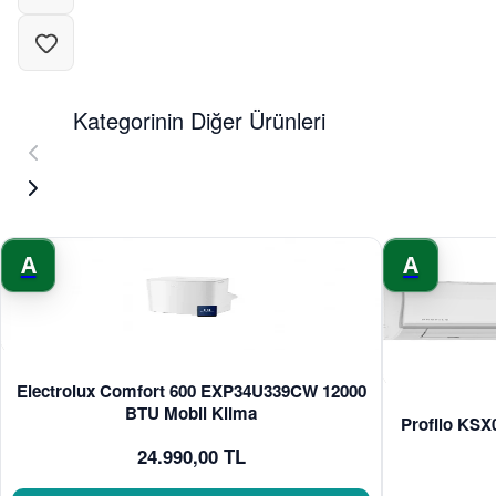
Kategorinin Diğer Ürünleri
A
A
Electrolux Comfort 600 EXP34U339CW 12000
BTU Mobil Klima
Profilo KS
24.990,00 TL