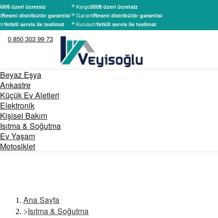
Kargo
00₺ üzeri ücretsiz
500₺ üzeri ücretsiz
i
Garanti
Resmi distribütör garantisi
Resmi distribütör garantisi
m
Kurulum
Yetkili servis ile teslimat
Yetkili servis ile teslimat
0 850 303 99 73
Beyaz Eşya
Ankastre
Küçük Ev Aletleri
Elektronik
Kişisel Bakım
Isıtma & Soğutma
Ev Yaşam
Motosiklet
Ana Sayfa
>
Isıtma & Soğutma