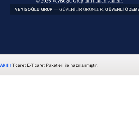
© 2026 Veyisoğlu Grup tüm hakları saklıdır.
VEYISOĞLU GRUP
— GÜVENILIR ÜRÜNLER;
GÜVENLI ÖDEM
Akıllı
Ticaret
E-Ticaret Paketleri
ile hazırlanmıştır.
WhatsApp
0 850 303 99 73