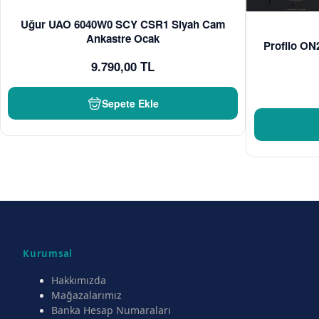
Uğur UAO 6040W0 SCY CSR1 Siyah Cam
Ankastre Ocak
Profilo O
9.790,00 TL
Sepete Ekle
Kurumsal
Hakkımızda
Mağazalarımız
Banka Hesap Numaraları