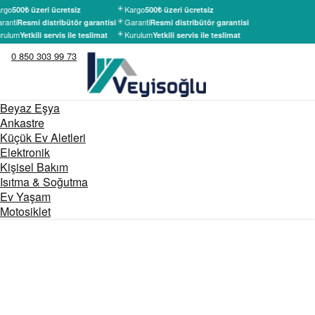
rgo
Kargo
500₺ üzeri ücretsiz
500₺ üzeri ücretsiz
ranti
Garanti
Resmi distribütör garantisi
Resmi distribütör garantisi
rulum
Kurulum
Yetkili servis ile teslimat
Yetkili servis ile teslimat
0 850 303 99 73
Beyaz Eşya
Ankastre
Küçük Ev Aletleri
Elektronik
Kişisel Bakım
Isıtma & Soğutma
Ev Yaşam
Motosiklet