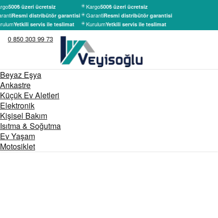
rgo
Kargo
500₺ üzeri ücretsiz
500₺ üzeri ücretsiz
ranti
Garanti
Resmi distribütör garantisi
Resmi distribütör garantisi
rulum
Kurulum
Yetkili servis ile teslimat
Yetkili servis ile teslimat
0 850 303 99 73
Beyaz Eşya
Ankastre
Küçük Ev Aletleri
Elektronik
Kişisel Bakım
Isıtma & Soğutma
Ev Yaşam
Motosiklet