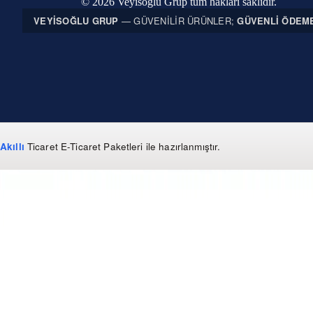
© 2026 Veyisoğlu Grup tüm hakları saklıdır.
VEYISOĞLU GRUP
— GÜVENILIR ÜRÜNLER;
GÜVENLI ÖDEM
Akıllı
Ticaret
E-Ticaret Paketleri
ile hazırlanmıştır.
WhatsApp
0 850 303 99 73