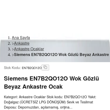
Ana Sayfa
>
Ankastre
>
Ankastre Ocaklar
>
Siemens EN7B2QO12O Wok Gözlü Beyaz Ankastre
Stok Kodu
:
EN7B2QO12O
Siemens
EN7B2QO12O Wok Gözlü
Beyaz Ankastre Ocak
Kategori: Ankastre Ocaklar Stok kodu: EN7B2QO12O Yakıt:
Doğalgaz (ÜCRETSİZ LPG DÖNÜŞÜM) Sevk ve Teslimat
Deposu: Depomuzdan, açılamamış, orijina...