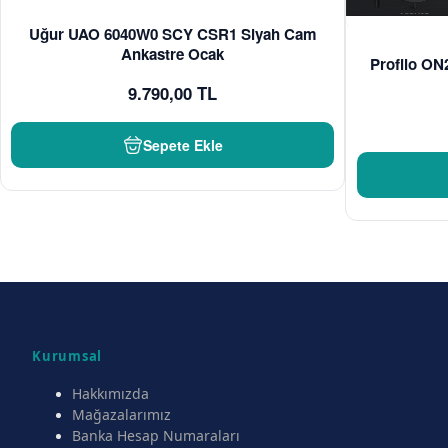
Uğur UAO 6040W0 SCY CSR1 Siyah Cam
Ankastre Ocak
Profilo O
9.790,00 TL
Sepete Ekle
Kurumsal
Hakkımızda
Mağazalarımız
Banka Hesap Numaraları