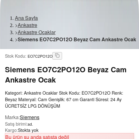
Ana Sayfa
>
Ankastre
>
Ankastre Ocaklar
>
Siemens EO7C2PO12O Beyaz Cam Ankastre Ocak
Stok Kodu
:
EO7C2PO12O
Siemens
EO7C2PO12O Beyaz Cam
Ankastre Ocak
Kategori: Ankastre Ocaklar Stok Kodu: EO7C2PO12O Renk:
Beyaz Materyal: Cam Genişlik: 67 cm Garanti Süresi: 24 Ay
ÜCRETSİZ LPG DÖNÜŞÜM
Marka
:
Siemens
Satış birimi
:
ad.
Kargo
:
Stokta yok
Bu ürün şu anda satışta değil