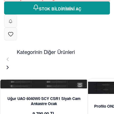
STOK BİLDİRİMİNİ AÇ
Kategorinin Diğer Ürünleri
Uğur UAO 6040W0 SCY CSR1 Siyah Cam
Ankastre Ocak
Profilo O
9.790,00 TL