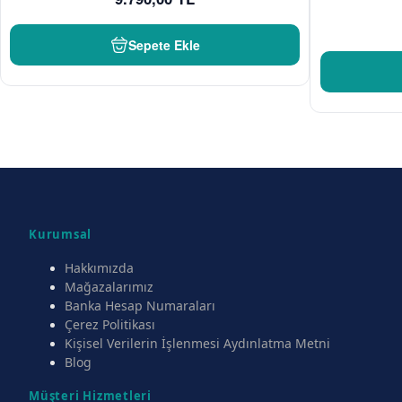
Sepete Ekle
Kurumsal
Hakkımızda
Mağazalarımız
Banka Hesap Numaraları
Çerez Politikası
Kişisel Verilerin İşlenmesi Aydınlatma Metni
Blog
Müşteri Hizmetleri