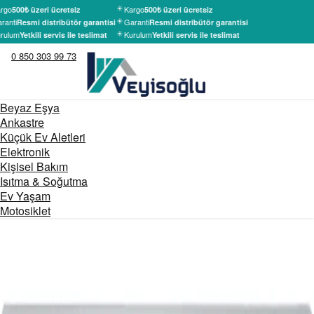
rgo
Kargo
500₺ üzeri ücretsiz
500₺ üzeri ücretsiz
ranti
Garanti
Resmi distribütör garantisi
Resmi distribütör garantisi
rulum
Kurulum
Yetkili servis ile teslimat
Yetkili servis ile teslimat
0 850 303 99 73
Beyaz Eşya
Ankastre
Küçük Ev Aletleri
Elektronik
Kişisel Bakım
Isıtma & Soğutma
Ev Yaşam
Motosiklet