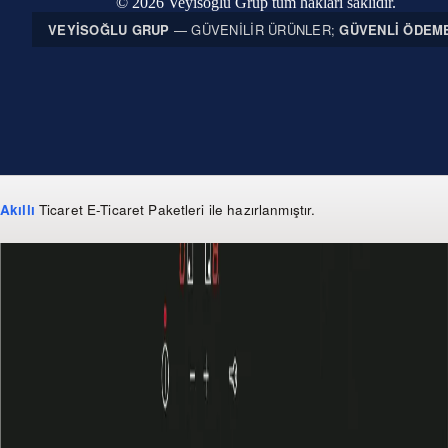
© 2026 Veyisoğlu Grup tüm hakları saklıdır.
VEYISOĞLU GRUP
— GÜVENILIR ÜRÜNLER;
GÜVENLI ÖDEM
Akıllı
Ticaret
E-Ticaret Paketleri
ile hazırlanmıştır.
WhatsApp
0 850 303 99 73