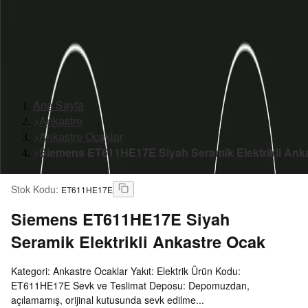
Ana Sayfa
>
Ankastre
>
Ankastre Ocaklar
>
Siemens ET611HE17E Siyah Seramik Elektrikli Ank
Stok Kodu
:
ET611HE17E
Siemens
ET611HE17E Siyah
Seramik Elektrikli Ankastre Ocak
Kategori: Ankastre Ocaklar Yakıt: Elektrik Ürün Kodu:
ET611HE17E Sevk ve Teslimat Deposu: Depomuzdan,
açılamamış, orijinal kutusunda sevk edilme...