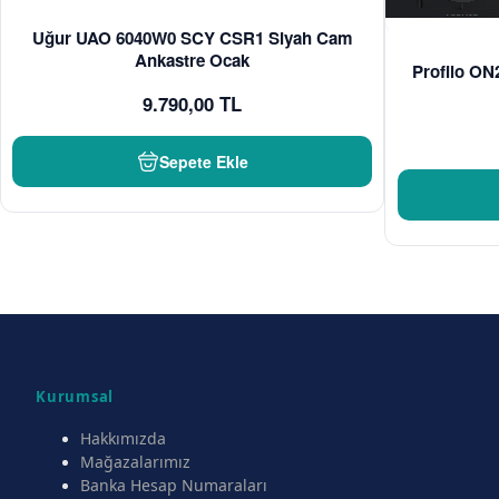
Uğur UAO 6040W0 SCY CSR1 Siyah Cam
Ankastre Ocak
Profilo O
9.790,00 TL
Sepete Ekle
Kurumsal
Hakkımızda
Mağazalarımız
Banka Hesap Numaraları