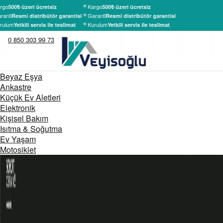
rgo
Kargo
500₺ üzeri ücretsiz
500₺ üzeri ücretsiz
ranti
Garanti
Resmi distribütör garantisi
Resmi distribütör garantisi
rulum
Kurulum
Yetkili servis ile teslimat
Yetkili servis ile teslimat
0 850 303 99 73
Beyaz Eşya
Ankastre
Küçük Ev Aletleri
Elektronik
Kişisel Bakım
Isıtma & Soğutma
Ev Yaşam
Motosiklet