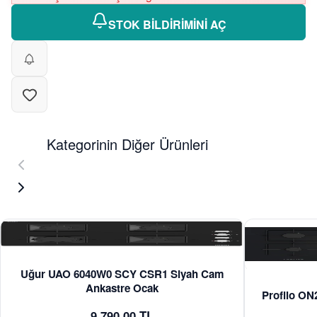
STOK BİLDİRİMİNİ AÇ
Kategorinin Diğer Ürünleri
Uğur UAO 6040W0 SCY CSR1 Siyah Cam
Ankastre Ocak
Profilo O
9.790,00 TL