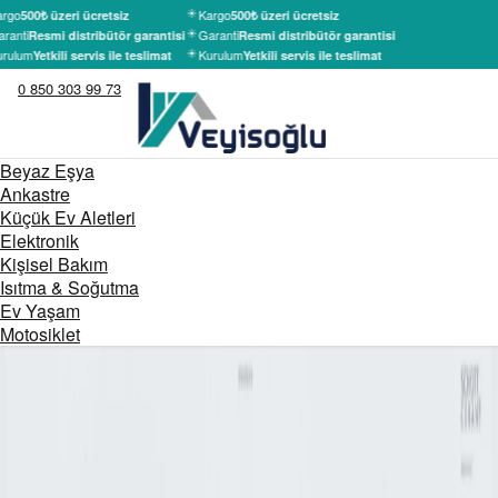
rgo
Kargo
500₺ üzeri ücretsiz
500₺ üzeri ücretsiz
ranti
Garanti
Resmi distribütör garantisi
Resmi distribütör garantisi
rulum
Kurulum
Yetkili servis ile teslimat
Yetkili servis ile teslimat
0 850 303 99 73
Beyaz Eşya
Ankastre
Küçük Ev Aletleri
Elektronik
Kişisel Bakım
Isıtma & Soğutma
Ev Yaşam
Motosiklet