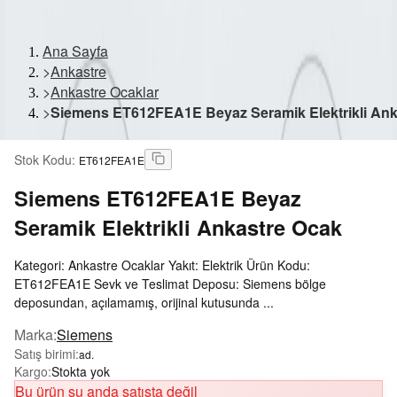
Ana Sayfa
>
Ankastre
>
Ankastre Ocaklar
>
Siemens ET612FEA1E Beyaz Seramik Elektrikli Ank
Stok Kodu
:
ET612FEA1E
Siemens
ET612FEA1E Beyaz
Seramik Elektrikli Ankastre Ocak
Kategori: Ankastre Ocaklar Yakıt: Elektrik Ürün Kodu:
ET612FEA1E Sevk ve Teslimat Deposu: Siemens bölge
deposundan, açılamamış, orijinal kutusunda ...
Marka
:
Siemens
Satış birimi
:
ad.
Kargo
:
Stokta yok
Bu ürün şu anda satışta değil