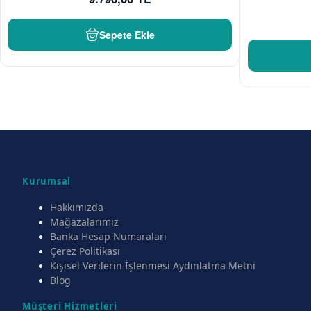
Sepete Ekle
Kurumsal
Hakkımızda
Mağazalarımız
Banka Hesap Numaraları
Çerez Politikası
Kişisel Verilerin İşlenmesi Aydınlatma Metni
Blog
Müşteri Hizmetleri