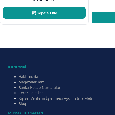
Sepete Ekle
Kurumsal
Hakkımızda
Mağazalarımız
Banka Hesap Numaraları
Çerez Politikası
Kişisel Verilerin İşlenmesi Aydınlatma Metni
Blog
Müşteri Hizmetleri