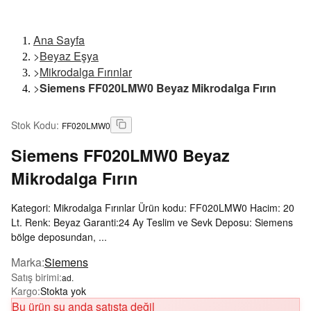
Ana Sayfa
>
Beyaz Eşya
>
Mikrodalga Fırınlar
>
Siemens FF020LMW0 Beyaz Mikrodalga Fırın
Stok Kodu
:
FF020LMW0
Siemens
FF020LMW0 Beyaz
Mikrodalga Fırın
Kategori: Mikrodalga Fırınlar Ürün kodu: FF020LMW0 Hacim: 20
Lt. Renk: Beyaz Garanti:24 Ay Teslim ve Sevk Deposu: Siemens
bölge deposundan, ...
Marka
:
Siemens
Satış birimi
:
ad.
Kargo
:
Stokta yok
Bu ürün şu anda satışta değil