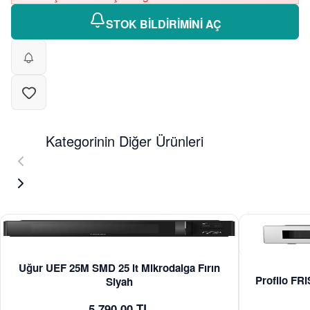
STOK BİLDİRİMİNİ AÇ
Kategorinin Diğer Ürünleri
Uğur UEF 25M SMD 25 lt Mikrodalga Fırın
Profilo FR
Siyah
5.790,00 TL