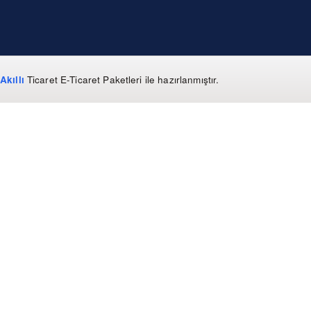
Akıllı
Ticaret
E-Ticaret Paketleri
ile hazırlanmıştır.
WhatsApp
0 850 303 99 73