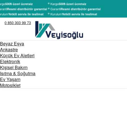
rgo
Kargo
500₺ üzeri ücretsiz
500₺ üzeri ücretsiz
ranti
Garanti
Resmi distribütör garantisi
Resmi distribütör garantisi
rulum
Kurulum
Yetkili servis ile teslimat
Yetkili servis ile teslimat
0 850 303 99 73
Beyaz Eşya
Ankastre
Küçük Ev Aletleri
Elektronik
Kişisel Bakım
Isıtma & Soğutma
Ev Yaşam
Motosiklet