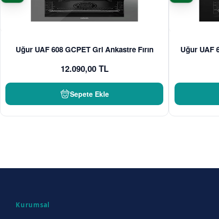
Uğur UAF 608 GCPET Gri Ankastre Fırın
Uğur UAF 6
12.090,00 TL
Sepete Ekle
Kurumsal