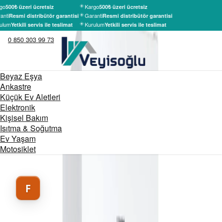
go
Kargo
500₺ üzeri ücretsiz
500₺ üzeri ücretsiz
anti
Garanti
Resmi distribütör garantisi
Resmi distribütör garantisi
ulum
Kurulum
Yetkili servis ile teslimat
Yetkili servis ile teslimat
0 850 303 99 73
Beyaz Eşya
Ankastre
Küçük Ev Aletleri
Elektronik
Kişisel Bakım
Isıtma & Soğutma
Ev Yaşam
Motosiklet
F