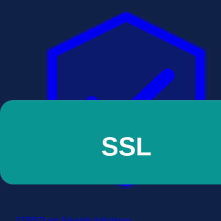
ETBİS
Ticaret Bakanlığı doğrulaması