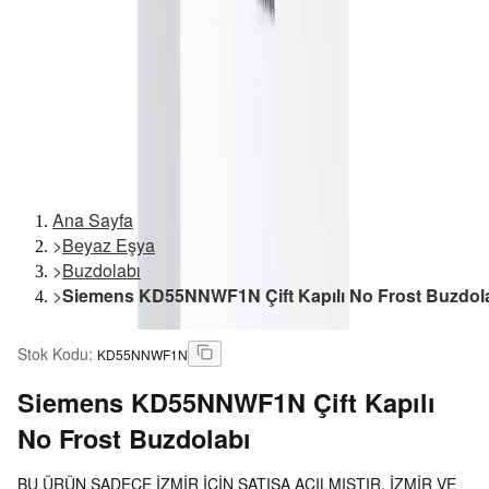
Ana Sayfa
>
Beyaz Eşya
>
Buzdolabı
>
Siemens KD55NNWF1N Çift Kapılı No Frost Buzdol
Stok Kodu
:
KD55NNWF1N
Siemens
KD55NNWF1N Çift Kapılı
No Frost Buzdolabı
BU ÜRÜN SADECE İZMİR İÇİN SATIŞA AÇILMIŞTIR. İZMİR VE