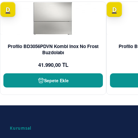
D
D
Profilo BD3056PDVN Kombi Inox No Frost
Profilo
Buzdolabı
41.990,00 TL
Sepete Ekle
Kurumsal