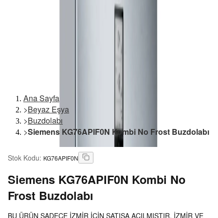
Ana Sayfa
>
Beyaz Eşya
>
Buzdolabı
>
Siemens KG76APIF0N Kombi No Frost Buzdolabı
Stok Kodu
:
KG76APIF0N
Siemens
KG76APIF0N Kombi No
Frost Buzdolabı
BU ÜRÜN SADECE İZMİR İÇİN SATIŞA AÇILMIŞTIR. İZMİR VE