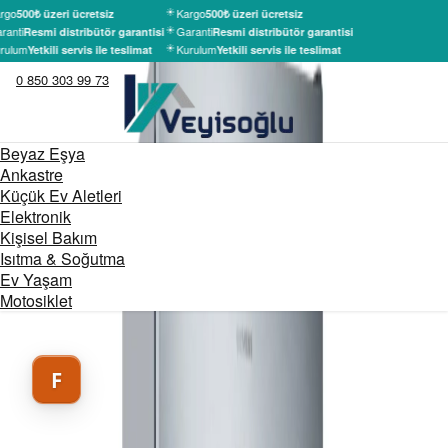
rgo
Kargo
500₺ üzeri ücretsiz
500₺ üzeri ücretsiz
ranti
Garanti
Resmi distribütör garantisi
Resmi distribütör garantisi
rulum
Kurulum
Yetkili servis ile teslimat
Yetkili servis ile teslimat
0 850 303 99 73
Beyaz Eşya
Ankastre
Küçük Ev Aletleri
Elektronik
Kişisel Bakım
Isıtma & Soğutma
Ev Yaşam
Motosiklet
F