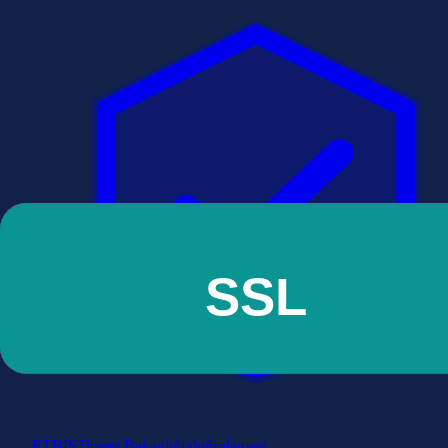
ETBİS
Ticaret Bakanlığı doğrulaması