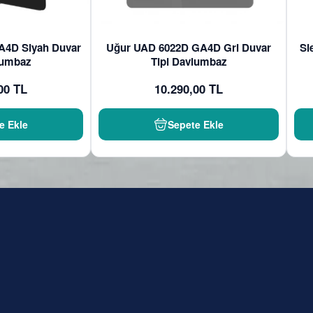
A4D Siyah Duvar
Uğur UAD 6022D GA4D Gri Duvar
Si
lumbaz
Tipi Davlumbaz
00 TL
10.290,00 TL
e Ekle
Sepete Ekle