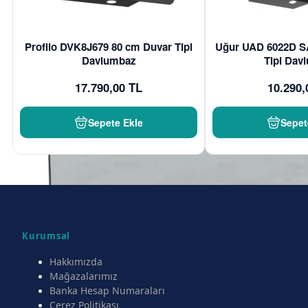
Profilo DVK8J679 80 cm Duvar Tipi
Uğur UAD 6022D S
Davlumbaz
Tipi Dav
17.790,00 TL
10.290,
Sepete Ekle
Sepet
Kurumsal
Hakkımızda
Mağazalarımız
Banka Hesap Numaraları
Çerez Politikası