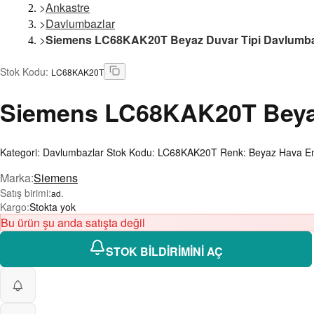
>
Ankastre
>
Davlumbazlar
>
Siemens LC68KAK20T Beyaz Duvar Tipi Davlumb
Stok Kodu
:
LC68KAK20T
Siemens
LC68KAK20T Beyaz
Kategori: Davlumbazlar Stok Kodu: LC68KAK20T Renk: Beyaz Hava Emi
Marka
:
Siemens
Satış birimi
:
ad.
Kargo
:
Stokta yok
Bu ürün şu anda satışta değil
STOK BİLDİRİMİNİ AÇ