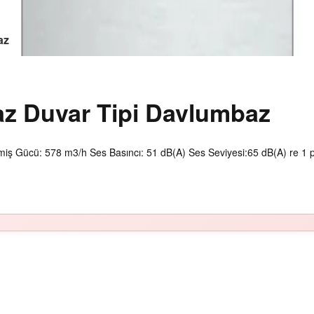
az
 Duvar Tipi Davlumbaz
ş Gücü: 578 m3/h Ses Basıncı: 51 dB(A) Ses Seviyesi:65 dB(A) re 1 