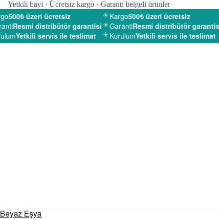
Yetkili bayi · Ücretsiz kargo · Garanti belgeli ürünler
go
500₺ üzeri ücretsiz
Kargo
500₺ üzeri ücretsiz
nti
Resmi distribütör garantisi
Garanti
Resmi distribütör garantisi
ulum
Yetkili servis ile teslimat
Kurulum
Yetkili servis ile teslimat
Beyaz Eşya