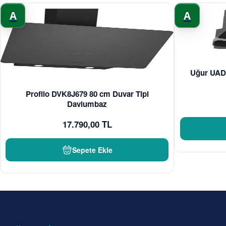
A
A
Uğur UAD 
Profilo DVK8J679 80 cm Duvar Tipi
Davlumbaz
17.790,00 TL
Sepete Ekle