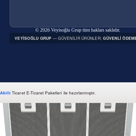
© 2026 Veyisoğlu Grup tüm hakları saklıdır.
VEYISOĞLU GRUP
— GÜVENILIR ÜRÜNLER;
GÜVENLI ÖDEM
Akıllı
Ticaret
E-Ticaret Paketleri
ile hazırlanmıştır.
WhatsApp
0 850 303 99 73