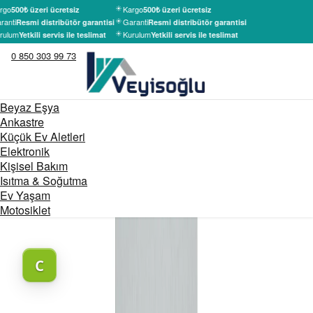
rgo
Kargo
500₺ üzeri ücretsiz
500₺ üzeri ücretsiz
ranti
Garanti
Resmi distribütör garantisi
Resmi distribütör garantisi
rulum
Kurulum
Yetkili servis ile teslimat
Yetkili servis ile teslimat
0 850 303 99 73
Beyaz Eşya
Ankastre
Küçük Ev Aletleri
Elektronik
Kişisel Bakım
Isıtma & Soğutma
Ev Yaşam
Motosiklet
C