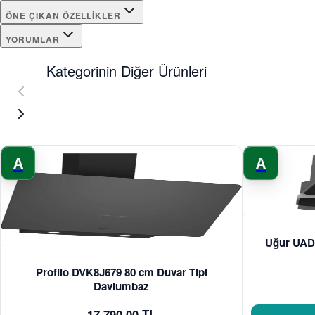
ÖNE ÇIKAN ÖZELLIKLER
YORUMLAR
Kategorinin Diğer Ürünleri
A
A
Uğur UAD 
Profilo DVK8J679 80 cm Duvar Tipi
Davlumbaz
17.790,00 TL