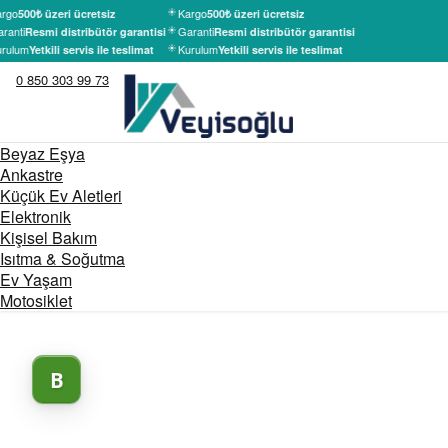
rgo
Kargo
500₺ üzeri ücretsiz
500₺ üzeri ücretsiz
ranti
Garanti
Resmi distribütör garantisi
Resmi distribütör garantisi
rulum
Kurulum
Yetkili servis ile teslimat
Yetkili servis ile teslimat
0 850 303 99 73
Beyaz Eşya
Ankastre
Küçük Ev Aletleri
Elektronik
Kişisel Bakım
Isıtma & Soğutma
Ev Yaşam
Motosiklet
B