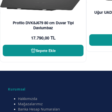
Uğur UAD 
Profilo DVK8J679 80 cm Duvar Tipi
Davlumbaz
17.790,00 TL
Sepete Ekle
Kurumsal
Hakkımızda
Mağazalarımız
Banka Hesap Numaraları