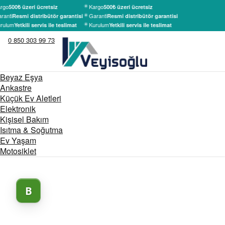
rgo
Kargo
500₺ üzeri ücretsiz
500₺ üzeri ücretsiz
ranti
Garanti
Resmi distribütör garantisi
Resmi distribütör garantisi
rulum
Kurulum
Yetkili servis ile teslimat
Yetkili servis ile teslimat
0 850 303 99 73
Beyaz Eşya
Ankastre
Küçük Ev Aletleri
Elektronik
Kişisel Bakım
Isıtma & Soğutma
Ev Yaşam
Motosiklet
B