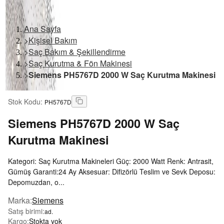
Ana Sayfa
>
Kişisel Bakım
>
Saç Bakım & Şekillendirme
>
Saç Kurutma & Fön Makinesi
>
Siemens PH5767D 2000 W Saç Kurutma Makinesi
Stok Kodu
:
PH5767D
Siemens
PH5767D 2000 W Saç
Kurutma Makinesi
Kategori: Saç Kurutma Makineleri Güç: 2000 Watt Renk: Antrasit,
Gümüş Garanti:24 Ay Aksesuar: Difizörlü Teslim ve Sevk Deposu:
Depomuzdan, o...
Marka
:
Siemens
Satış birimi
:
ad.
Kargo
:
Stokta yok