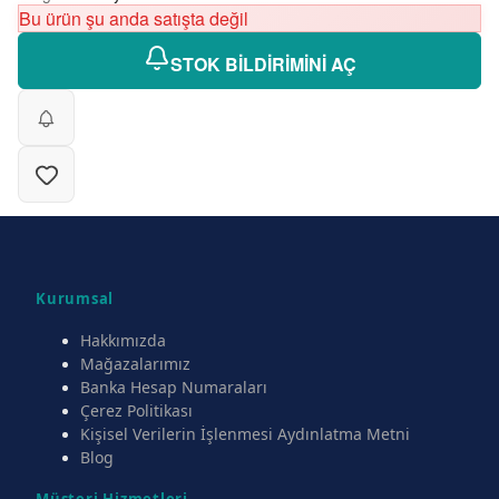
Bu ürün şu anda satışta değil
STOK BİLDİRİMİNİ AÇ
Kurumsal
Hakkımızda
Mağazalarımız
Banka Hesap Numaraları
Çerez Politikası
Kişisel Verilerin İşlenmesi Aydınlatma Metni
Blog
Müşteri Hizmetleri