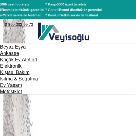
Kargo
500₺ üzeri ücretsiz
500₺ üzeri ücretsiz
i
Garanti
Resmi distribütör garantisi
Resmi distribütör garantisi
um
Kurulum
Yetkili servis ile teslimat
Yetkili servis ile teslimat
0 850 303 99 73
Beyaz Eşya
Ankastre
Küçük Ev Aletleri
Elektronik
Kişisel Bakım
Isıtma & Soğutma
Ev Yaşam
Motosiklet