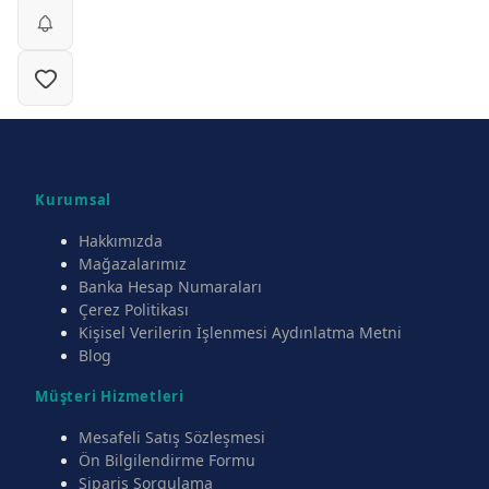
Kurumsal
Hakkımızda
Mağazalarımız
Banka Hesap Numaraları
Çerez Politikası
Kişisel Verilerin İşlenmesi Aydınlatma Metni
Blog
Müşteri Hizmetleri
Mesafeli Satış Sözleşmesi
Ön Bilgilendirme Formu
Sipariş Sorgulama