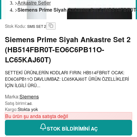
>
Ankastre Setler
>
Siemens Prime Siyah Ankastre Set 2 (HB514FBR
Stok Kodu
:
SMS SET 2
Siemens
Prime Siyah Ankastre Set 2
(HB514FBR0T-EO6C6PB11O-
LC65KAJ60T)
SETTEKİ ÜRÜNLERİN KODLARI FIRIN: HB514FBR0T OCAK:
EO6C6PB11O DAVLUMBAZ: LC65KAJ60T ÜRÜN ÖZELLİKLERİ
İÇİN İLGİLİ ÜRÜ...
Marka
:
Siemens
Satış birimi
:
ad.
Kargo
:
Stokta yok
Bu ürün şu anda satışta değil
STOK BİLDİRİMİNİ AÇ