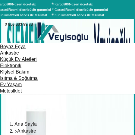
argo
Kargo
500₺ üzeri ücretsiz
500₺ üzeri ücretsiz
aranti
Garanti
Resmi distribütör garantisi
Resmi distribütör garantisi
urulum
Kurulum
Yetkili servis ile teslimat
Yetkili servis ile teslimat
0 850 303 99 73
Beyaz Eşya
Ankastre
Küçük Ev Aletleri
Elektronik
Kişisel Bakım
Isıtma & Soğutma
Ev Yaşam
Motosiklet
Ana Sayfa
>
Ankastre