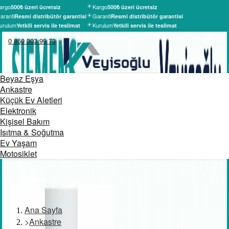
argo
Kargo
500₺ üzeri ücretsiz
500₺ üzeri ücretsiz
aranti
Garanti
Resmi distribütör garantisi
Resmi distribütör garantisi
urulum
Kurulum
Yetkili servis ile teslimat
Yetkili servis ile teslimat
0 850 303 99 73
Beyaz Eşya
Ankastre
Küçük Ev Aletleri
Elektronik
Kişisel Bakım
Isıtma & Soğutma
Ev Yaşam
Motosiklet
Ana Sayfa
>
Ankastre