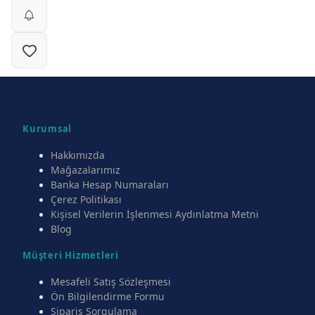
Kurumsal
Hakkımızda
Mağazalarımız
Banka Hesap Numaraları
Çerez Politikası
Kişisel Verilerin İşlenmesi Aydınlatma Metni
Blog
Müşteri Hizmetleri
Mesafeli Satış Sözleşmesi
Ön Bilgilendirme Formu
Sipariş Sorgulama