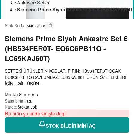
>
Ankastre Setler
>
Siemens Prime Siyah Ankastre Set 6 (HB534FER
Stok Kodu
:
SMS SET 6
Siemens
Prime Siyah Ankastre Set 6
(HB534FER0T- EO6C6PB11O -
LC65KAJ60T)
SETTEKİ ÜRÜNLERİN KODLARI FIRIN: HB534FER0T OCAK:
EO6C6PB11O DAVLUMBAZ: LC65KAJ60T ÜRÜN ÖZELLİKLERİ
İÇİN İLGİLİ ÜRÜN...
Marka
:
Siemens
Satış birimi
:
ad.
Kargo
:
Stokta yok
Bu ürün şu anda satışta değil
STOK BİLDİRİMİNİ AÇ