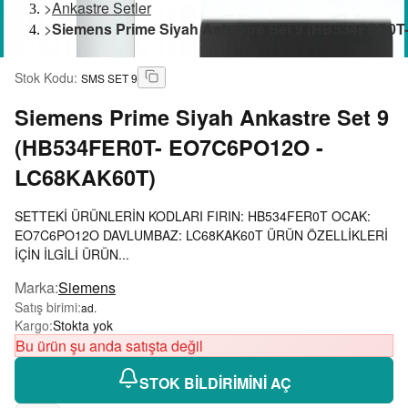
>
Ankastre Setler
>
Siemens Prime Siyah Ankastre Set 9 (HB534FER
Stok Kodu
:
SMS SET 9
Siemens
Prime Siyah Ankastre Set 9
(HB534FER0T- EO7C6PO12O -
LC68KAK60T)
SETTEKİ ÜRÜNLERİN KODLARI FIRIN: HB534FER0T OCAK:
EO7C6PO12O DAVLUMBAZ: LC68KAK60T ÜRÜN ÖZELLİKLERİ
İÇİN İLGİLİ ÜRÜN...
Marka
:
Siemens
Satış birimi
:
ad.
Kargo
:
Stokta yok
Bu ürün şu anda satışta değil
STOK BİLDİRİMİNİ AÇ