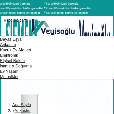
argo
Kargo
500₺ üzeri ücretsiz
500₺ üzeri ücretsiz
aranti
Garanti
Resmi distribütör garantisi
Resmi distribütör garantisi
urulum
Kurulum
Yetkili servis ile teslimat
Yetkili servis ile teslimat
0 850 303 99 73
Beyaz Eşya
Ankastre
Küçük Ev Aletleri
Elektronik
Kişisel Bakım
Isıtma & Soğutma
Ev Yaşam
Motosiklet
Ana Sayfa
>
Ankastre