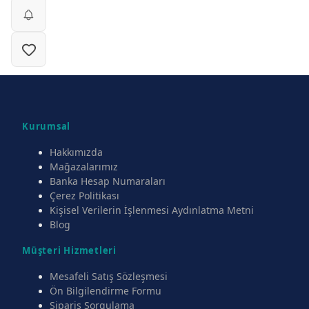
Kurumsal
Hakkımızda
Mağazalarımız
Banka Hesap Numaraları
Çerez Politikası
Kişisel Verilerin İşlenmesi Aydınlatma Metni
Blog
Müşteri Hizmetleri
Mesafeli Satış Sözleşmesi
Ön Bilgilendirme Formu
Sipariş Sorgulama