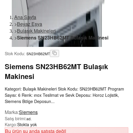
Ana Sayfa
>
Beyaz Eşya
>
Bulaşık Makineleri
>
Siemens SN23HB62MT Bulaşık Makinesi
Stok Kodu
:
SN23HB62MT
Siemens
SN23HB62MT Bulaşık
Makinesi
Kategori: Bulaşık Makineleri Stok Kodu: SN23HB62MT Program
Sayısı: 6 Renk: ınox Teslimat ve Sevk Deposu: Horoz Lojistik,
Siemens Bölge Deposun...
Marka
:
Siemens
Satış birimi
:
ad.
Kargo
:
Stokta yok
Bu ürün şu anda satışta değil