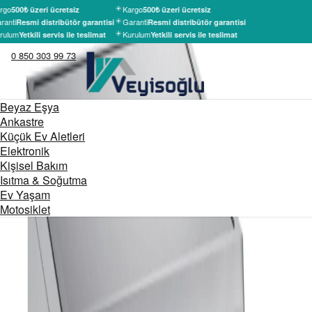
rgo
Kargo
500₺ üzeri ücretsiz
500₺ üzeri ücretsiz
ranti
Garanti
Resmi distribütör garantisi
Resmi distribütör garantisi
rulum
Kurulum
Yetkili servis ile teslimat
Yetkili servis ile teslimat
0 850 303 99 73
Beyaz Eşya
Ankastre
Küçük Ev Aletleri
Elektronik
Kişisel Bakım
Isıtma & Soğutma
Ev Yaşam
Motosiklet