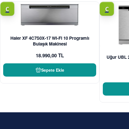
C
C
Haier XF 4C7S0X-17 Wi-Fi 10 Programlı
Bulaşık Makinesi
18.990,00 TL
Uğur UBL 2
Sepete Ekle