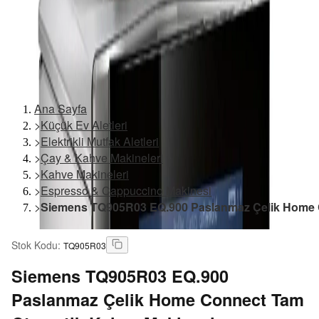
Ana Sayfa
>
Küçük Ev Aletleri
>
Elektrikli Mutfak Aletleri
>
Çay & Kahve Makineleri
>
Kahve Makineleri
>
Espresso & Cappuccino Makinesi
>
Siemens TQ905R03 EQ.900 Paslanmaz Çelik Home 
Stok Kodu
:
TQ905R03
Siemens
TQ905R03 EQ.900
Paslanmaz Çelik Home Connect Tam