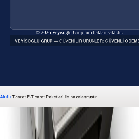
© 2026 Veyisoğlu Grup tüm hakları saklıdır.
VEYISOĞLU GRUP
— GÜVENILIR ÜRÜNLER;
GÜVENLI ÖDEM
Akıllı
Ticaret
E-Ticaret Paketleri
ile hazırlanmıştır.
WhatsApp
0 850 303 99 73