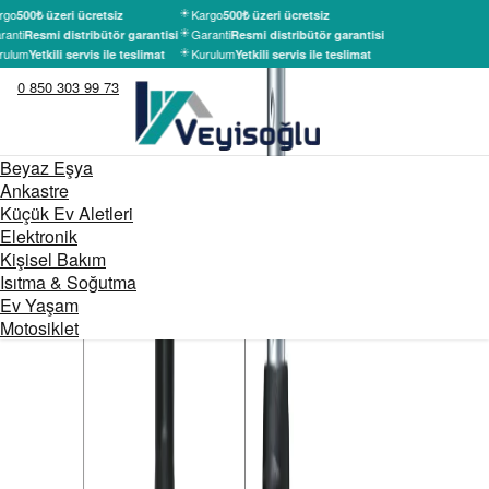
rgo
Kargo
500₺ üzeri ücretsiz
500₺ üzeri ücretsiz
anti
Garanti
Resmi distribütör garantisi
Resmi distribütör garantisi
rulum
Kurulum
Yetkili servis ile teslimat
Yetkili servis ile teslimat
0 850 303 99 73
Beyaz Eşya
Ankastre
Küçük Ev Aletleri
Elektronik
Kişisel Bakım
Isıtma & Soğutma
Ev Yaşam
Motosiklet