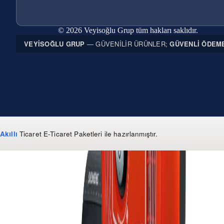
© 2026 Veyisoğlu Grup tüm hakları saklıdır.
VEYISOĞLU GRUP
— GÜVENILIR ÜRÜNLER;
GÜVENLI ÖDEM
Akıllı
Ticaret
E-Ticaret Paketleri
ile hazırlanmıştır.
WhatsApp
0 850 303 99 73