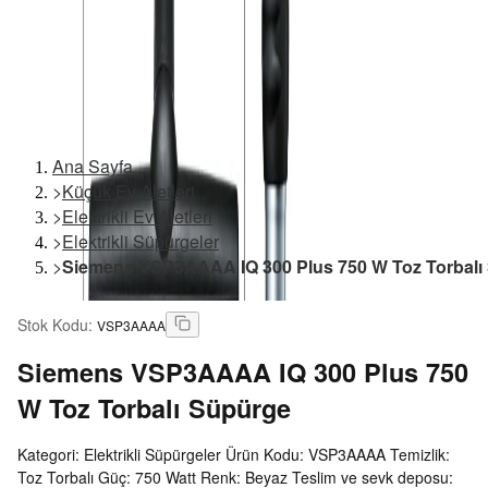
Ana Sayfa
>
Küçük Ev Aletleri
>
Elektrikli Ev Aletleri
>
Elektrikli Süpürgeler
>
Siemens VSP3AAAA IQ 300 Plus 750 W Toz Torbalı
Stok Kodu
:
VSP3AAAA
Siemens
VSP3AAAA IQ 300 Plus 750
W Toz Torbalı Süpürge
Kategori: Elektrikli Süpürgeler Ürün Kodu: VSP3AAAA Temizlik:
Toz Torbalı Güç: 750 Watt Renk: Beyaz Teslim ve sevk deposu: