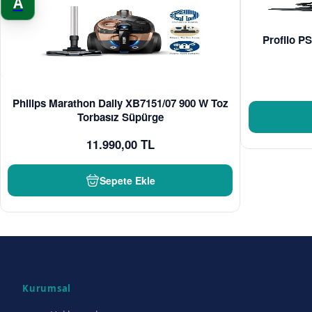
A
Profilo PS
Philips Marathon Daily XB7151/07 900 W Toz
Torbasız Süpürge
11.990,00 TL
Sepete Ekle
Kurumsal