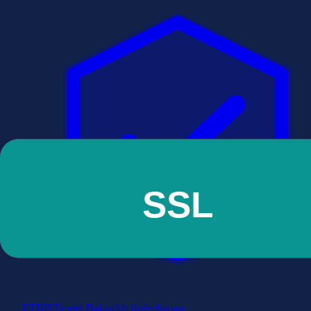
ETBİS
Ticaret Bakanlığı doğrulaması